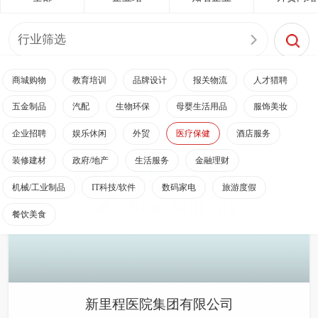
行业筛选
商城购物
教育培训
品牌设计
报关物流
人才猎聘
五金制品
汽配
生物环保
母婴生活用品
服饰美妆
企业招聘
娱乐休闲
外贸
医疗保健
酒店服务
装修建材
政府/地产
生活服务
金融理财
机械/工业制品
IT科技/软件
数码家电
旅游度假
餐饮美食
新里程医院集团有限公司