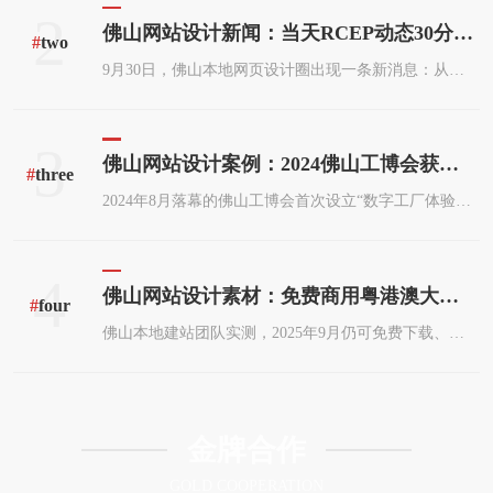
2
佛山网站设计新闻：当天RCEP动态30分钟同步发布
#
two
9月30日，佛山本地网页设计圈出现一条新消息：从当天起，RCEP（区域全面经济伙伴关系协定）最新政策、关税减让表、原产地规则等关键信息，将在佛山一家老牌建站公司官网实现30分钟同步更新。首批尝鲜的佛山外贸企业，已借助这一“小步快跑”的资讯通道，把新品上线节奏提前了整整两周。本文实地走访信息发布方，拆解30分钟同步背后的技术细节，并给出企业快速落地的操作清单。
3
佛山网站设计案例：2024佛山工博会获奖作品展示
#
three
2024年8月落幕的佛山工博会首次设立“数字工厂体验奖”，网站作为线上展厅成为独立评分项。本文走访三家金奖得主：蒙娜丽莎集团、凤铝铝业、隆深机器人，拿到一手流量与询盘数据，还原它们如何在3个月内把官网变成24小时不落幕的“销售副总”。
4
佛山网站设计素材：免费商用粤港澳大湾区高清图
#
four
佛山本地建站团队实测，2025年9月仍可免费下载、可商用、像素300 dpi以上的粤港澳大湾区高清图，全部打包整理在下方，网页设计师、公众号运营、电商详情页可直接调用，省去版权风险与抠图时间。
金牌合作
GOLD COOPERATION