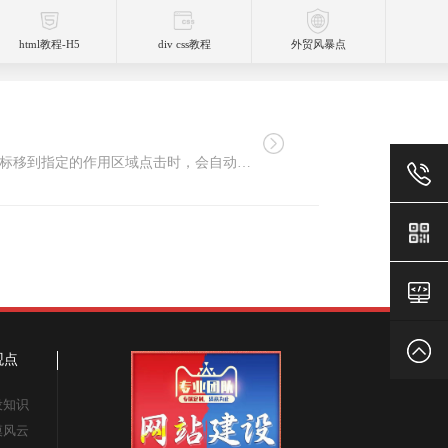
html教程-H5
div css教程
外贸风暴点
热区设置主要用于图像地图，通过该标记可以在图像地图中设定作用区域（又称为热点），这样当用户的鼠标移到指定的作用区域点击时，会自动链接到预先设定好的页面。
18824129
老
官
返
观点
设知识
网
回
漠风云