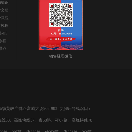
销知识
顶
后文档
价教程
部
广教程
程-H5
s教程
暴点
销售经理微信
黄岐广佛路富威大厦902-903（地铁5号线滘口）
线50、高峰快线57、夜58路、夜67路、高峰快线78