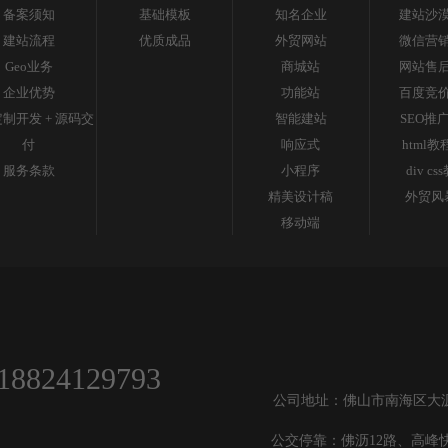
备案须知
基础模板
知名企业
建站沙
建站流程
优质成品
外贸网站
微信营
Geo业务
商城站
网站售
企业优势
功能站
百度竞
制开发 + 源码交
智能建站
SEO推
付
响应式
html教
服务条款
小程序
div cs
精美设计稿
外贸风
移动端
18824129793
公司地址：佛山市南海区大沥镇
公交停靠：佛沥12路、高峰快