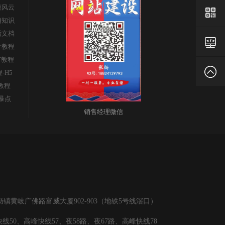
漠风云
销知识
后文档
老
价教程
广教程
官
返
程-H5
s教程
暴点
网
回
销售经理微信
顶
部
黄岐广佛路富威大厦902-903（地铁5号线滘口）
线50、高峰快线57、夜58路、夜67路、高峰快线78