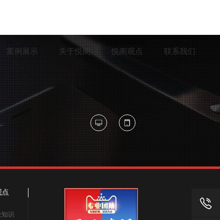
案例展示
关于悦阁
悦阁观点
联系我们
观点
18824129
设知识