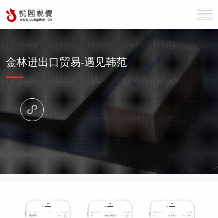
金林进出口贸易-遇见韩范