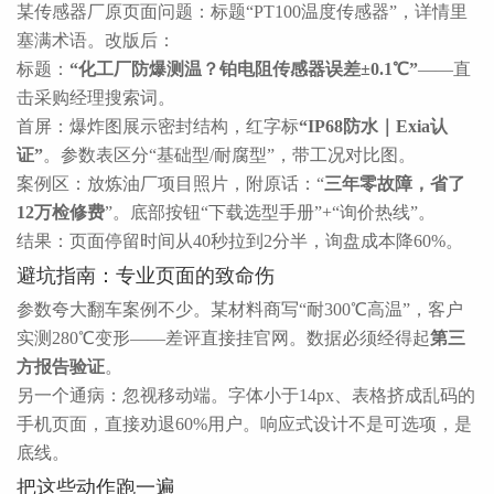
某传感器厂原页面问题：标题“PT100温度传感器”，详情里
塞满术语。改版后：
标题：
“化工厂防爆测温？铂电阻传感器误差±0.1℃”
——直
击采购经理搜索词。
首屏：爆炸图展示密封结构，红字标
“IP68防水｜Exia认
证”
。参数表区分“基础型/耐腐型”，带工况对比图。
案例区：放炼油厂项目照片，附原话：“
三年零故障，省了
12万检修费
”。底部按钮“下载选型手册”+“询价热线”。
结果：页面停留时间从40秒拉到2分半，询盘成本降60%。
避坑指南：专业页面的致命伤
参数夸大翻车案例不少。某材料商写“耐300℃高温”，客户
实测280℃变形——差评直接挂官网。数据必须经得起
第三
方报告验证
。
另一个通病：忽视移动端。字体小于14px、表格挤成乱码的
手机页面，直接劝退60%用户。响应式设计不是可选项，是
底线。
把这些动作跑一遍