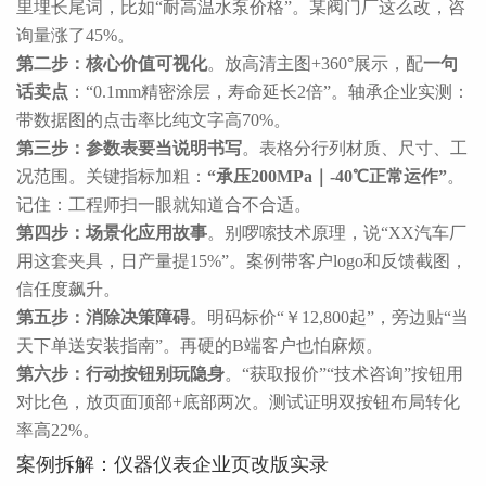
里埋长尾词，比如“耐高温水泵价格”。某阀门厂这么改，咨
询量涨了45%。
第二步：核心价值可视化
。放高清主图+360°展示，配
一句
话卖点
：“0.1mm精密涂层，寿命延长2倍”。轴承企业实测：
带数据图的点击率比纯文字高70%。
第三步：参数表要当说明书写
。表格分行列材质、尺寸、工
况范围。关键指标加粗：
“承压200MPa｜-40℃正常运作”
。
记住：工程师扫一眼就知道合不合适。
第四步：场景化应用故事
。别啰嗦技术原理，说“XX汽车厂
用这套夹具，日产量提15%”。案例带客户logo和反馈截图，
信任度飙升。
第五步：消除决策障碍
。明码标价“￥12,800起”，旁边贴“当
天下单送安装指南”。再硬的B端客户也怕麻烦。
第六步：行动按钮别玩隐身
。“获取报价”“技术咨询”按钮用
对比色，放页面顶部+底部两次。测试证明双按钮布局转化
率高22%。
案例拆解：仪器仪表企业页改版实录