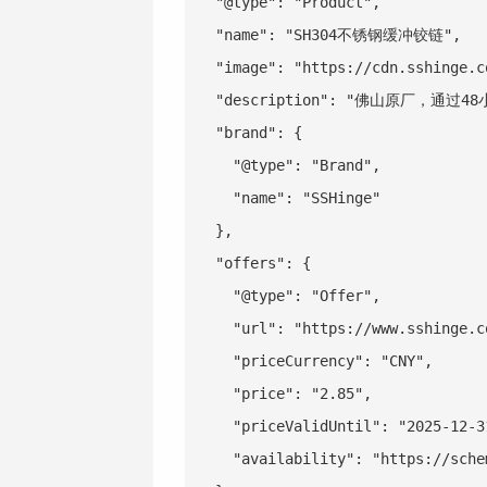
  "@type": "Product",

  "name": "SH304不锈钢缓冲铰链",

  "image": "https://cdn.sshinge.c
  "description": "佛山原厂，通过4
  "brand": {

    "@type": "Brand",

    "name": "SSHinge"

  },

  "offers": {

    "@type": "Offer",

    "url": "https://www.sshinge.c
    "priceCurrency": "CNY",

    "price": "2.85",

    "priceValidUntil": "2025-12-31
    "availability": "https://schem