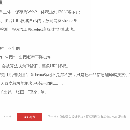
懂
单主体，保存为WebP，体积压到120 kB以内；
图片URL换成自己的，放到网页<head>里；
，提示“出现Product富媒体”即算成功。
整”，不出图；
为“广告图”，出图概率下降62%；
规格产品，会被算法视为“堆砌”，整条URL降权。
谁先让机器读懂”。Schema标记不是黑科技，只是把产品信息翻译成搜索引
t，明天百度就可能把客户带进你的工厂。
页长出第一张图，再谈订单。
：
上一篇
下一篇
：
禅城网站设计避坑：同样预算怎样多拿50%海外询盘
返回列表