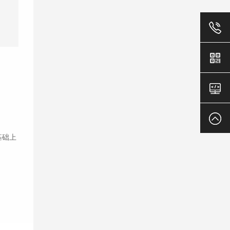
18824129
老
官
返
基础上
网
回
顶
部