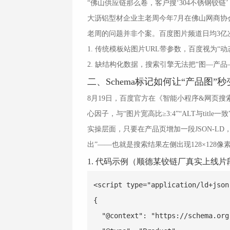
“佛山供应链那么卷，客户搜‘304不锈钢铰链
大沥铝型材企业主老周今年7月在佛山网商协
老周的问题并非个案。百度图片频道日均3亿次
1. 传统模板站图片URL带参数，百度视为“
2. 缺结构化数据，搜索引擎无法把“图—产
二、Schema标记如何让“产品图”秒
8月19日，百度官方在《智能小程序&网页搜索双
心因子，与“图片宽高比≥3:4”“ALT与title一
实操层面，只要在产品页增加一段JSON-L
出”——也就是搜索结果左侧出现128×12
1. 代码示例（顺德某铰链厂真实上线片
<script type="application/ld+json"
{

  "@context": "https://schema.org"