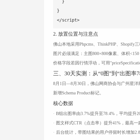
  }

}

</script>
2. 放置位置与注意点
佛山本地采用Phpcms、ThinkPHP、Shop
图片必须满足：主图800×800像素、体积<150 
价格字段若因行情浮动，可用“priceSpecificati
三、30天实测：从“0图”到“出图率7
8月1日—8月30日，佛山网商协会与广州星洋
新增Schema Product标记。
核心数据
· B组出图率由3.7%提升至78.4%，平均提升2
· 图文样式CTR（点击率）提升41%，最高一
· 后台统计，带图结果的用户停留时长增加2.