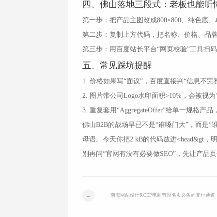
四、佛山落地三段式：老板也能听
第一步：把产品主图改成800×800、纯色底、
第二步：复制上方代码，把名称、价格、品牌、
第三步：用百度站长平台“网页校验”工具扫码检测
五、常见踩坑提醒
1. 价格如果写“面议”，百度直接判“信息不完
2. 图片带公司Logo水印面积>10%，会被视
3. 重复套用“AggregateOffer”给单一
佛山B2B的战场早已不是“谁嗓门大”，而是“
母语。今天你把2 kB的代码放进<head&g
别再问“官网有没有必要做SEO”，先让产品
南海网站设计RCEP电商节报名页必备的支付通道