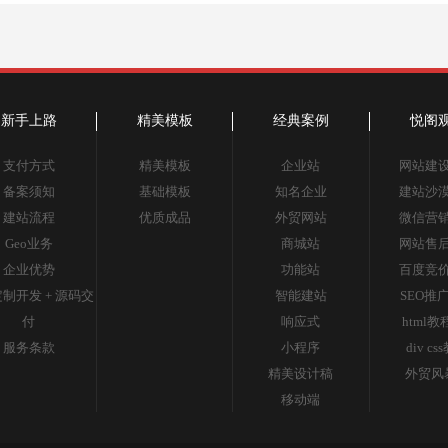
新手上路
精美模板
经典案例
悦阁
支付方式
精美模板
企业站
网站建
备案须知
基础模板
知名企业
建站沙
建站流程
优质成品
外贸网站
微信营
Geo业务
商城站
网站售
企业优势
功能站
百度竞
制开发 + 源码交
智能建站
SEO推
付
响应式
html教
服务条款
小程序
div cs
精美设计稿
外贸风
移动端