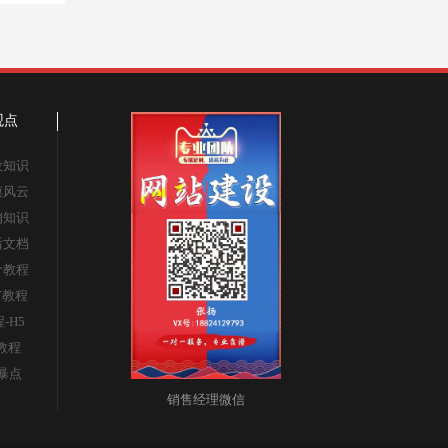
观点
设知识
漠风云
销知识
后文档
价教程
广教程
程-H5
s教程
暴点
销售经理微信