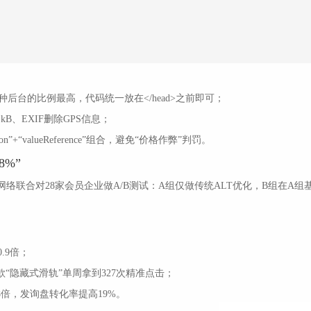
ify三种后台的比例最高，代码统一放在</head>之前即可；
kB、EXIF删除GPS信息；
on”+“valueReference”组合，避免“价格作弊”判罚。
8%”
网络联合对28家会员企业做A/B测试：A组仅做传统ALT优化，B组在A组
0.9倍；
款“隐藏式滑轨”单周拿到327次精准点击；
8倍，发询盘转化率提高19%。