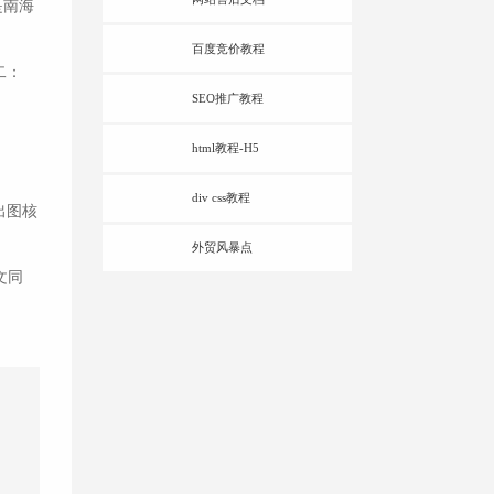
是南海
百度竞价教程
二：
SEO推广教程
html教程-H5
div css教程
出图核
外贸风暴点
文同