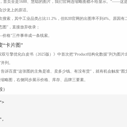
’，首页全是1688、慧聪的图片，我们官网连缩略图都不给显示。”——这
会沙龙上的原话。
搜索，其中工业品类占比11.2%，但B2B官网的出图率不到4%。原因有
动态图”，直接放弃收录；
品—价格”三件事串成一条线索。
变“卡片图”
引擎优化白皮书（2025版）》中首次把“Product结构化数据”列为图片
致”并列。
D，告诉百度“这张图的主角是谁、卖多少钱、有没有货”，就有机会触发“图
8像素缩略图，右侧同步展示价格、库存、品牌三要素。
段）
>

,
