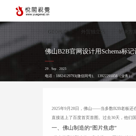
GEO推广
外贸独立站
解决方
佛山B2B官网设计用Schema
29 . Sep . 2025
电话：
18824129793(微信同号)
、
13922291058（业务）
2025年9月28日，佛山——当多数B2B老
直接送上了百度首页首图。过去30天，他们国外
一、佛山制造的“图片焦虑”