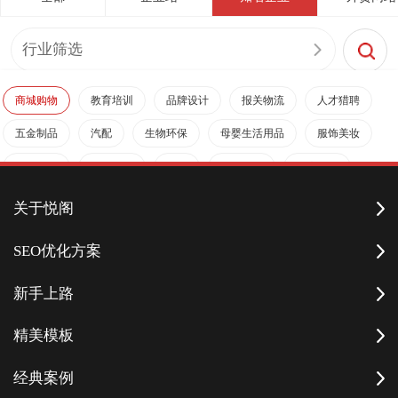
行业筛选
商城购物
教育培训
品牌设计
报关物流
人才猎聘
五金制品
汽配
生物环保
母婴生活用品
服饰美妆
企业招聘
娱乐休闲
外贸
医疗保健
酒店服务
装修建材
政府/地产
生活服务
金融理财
关于悦阁
机械/工业制品
IT科技/软件
数码家电
旅游度假
SEO优化方案
餐饮美食
新手上路
精美模板
经典案例