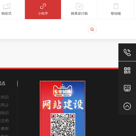
响应式
小程序
精美设计稿
移动端
18824129
观点
老
设知识
漠风云
官
返
销知识
后文档
网
回
价教程