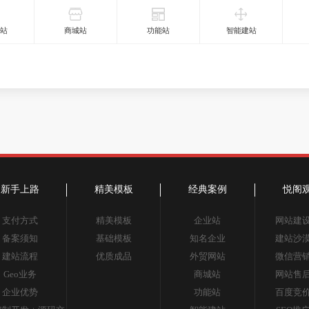
网站
商城站
功能站
智能建站
新手上路
精美模板
经典案例
悦阁
支付方式
精美模板
企业站
网站建
备案须知
基础模板
知名企业
建站沙
建站流程
优质成品
外贸网站
微信营
Geo业务
商城站
网站售
企业优势
功能站
百度竞