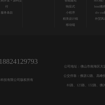
制开发 + 源码交
智能建站
SEO推
付
响应式
html教
服务条款
小程序
div cs
精美设计稿
外贸风
移动端
18824129793
公司地址：佛山市南海区大沥镇
公交停靠：佛沥12路、高峰快
佛山市悦阁网络科技有限公司版权所有
81路、123路、132路、佛2