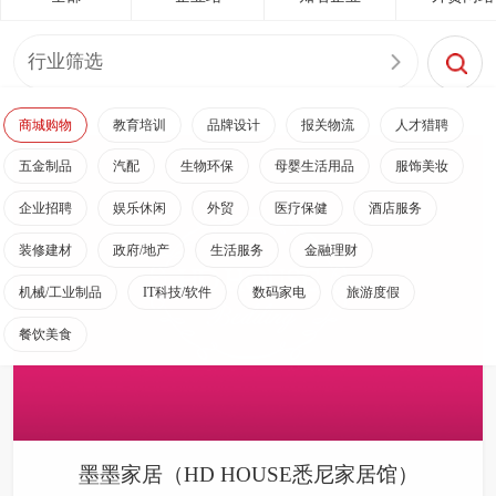
行业筛选
商城购物
教育培训
品牌设计
报关物流
人才猎聘
五金制品
汽配
生物环保
母婴生活用品
服饰美妆
企业招聘
娱乐休闲
外贸
医疗保健
酒店服务
装修建材
政府/地产
生活服务
金融理财
机械/工业制品
IT科技/软件
数码家电
旅游度假
餐饮美食
墨墨家居（HD HOUSE悉尼家居馆）