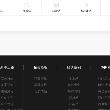
网站
商城站
功能站
智能建站
新手上路
精美模板
经典案例
悦阁
支付方式
精美模板
企业站
网站建
备案须知
基础模板
知名企业
建站沙
建站流程
优质成品
外贸网站
微信营
Geo业务
商城站
网站售
企业优势
功能站
百度竞