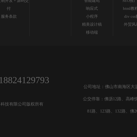
制开发 + 源码交
智能建站
SEO推
付
响应式
html教
服务条款
小程序
div cs
精美设计稿
外贸风
移动端
18824129793
公司地址：佛山市南海区大沥镇
公交停靠：佛沥12路、高峰快
佛山市悦阁网络科技有限公司版权所有
81路、123路、132路、佛2