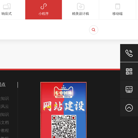
响应式
小程序
精美设计稿
移动端
18824129
观点
老
设知识
漠风云
官
返
销知识
后文档
网
回
价教程